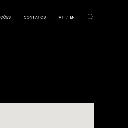
EÇÕES
CONTATOS
PT
EN
PESQUISAR
Close