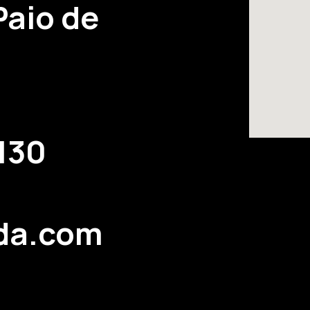
Paio de
 130
lda.com