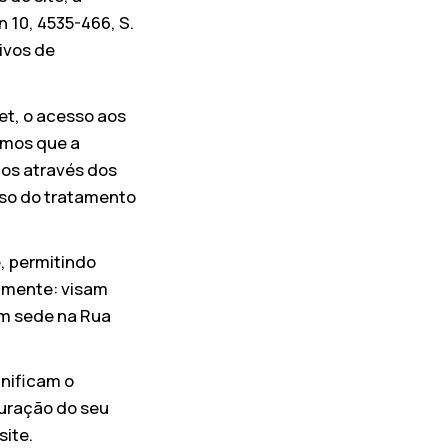
 10, 4535-466, S.
uivos de
t, o acesso aos
amos que a
dos através dos
uso do tratamento
e, permitindo
amente: visam
om sede na Rua
anificam o
guração do seu
site.