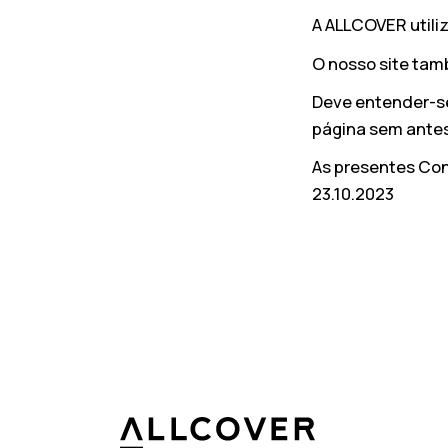
A ALLCOVER utili
O nosso site tam
Deve entender-se 
página sem antes
As presentes Con
23.10.2023