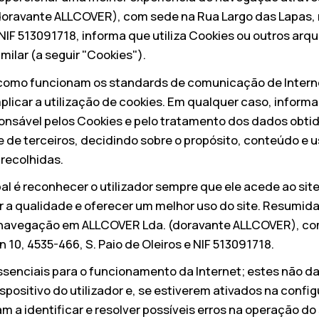
oravante ALLCOVER), com sede na Rua Largo das Lapas, n
 NIF 513091718, informa que utiliza Cookies ou outros arq
milar (a seguir "Cookies").
como funcionam os standards de comunicação de Interne
plicar a utilização de cookies. Em qualquer caso, inform
nsável pelos Cookies e pelo tratamento dos dados obti
e de terceiros, decidindo sobre o propósito, conteúdo e 
recolhidas.
pal é reconhecer o utilizador sempre que ele acede ao sit
a qualidade e oferecer um melhor uso do site. Resumid
a navegação em ALLCOVER Lda. (doravante ALLCOVER), c
n 10, 4535-466, S. Paio de Oleiros e NIF 513091718.
ssenciais para o funcionamento da Internet; estes não d
positivo do utilizador e, se estiverem ativados na confi
 a identificar e resolver possíveis erros na operação do 