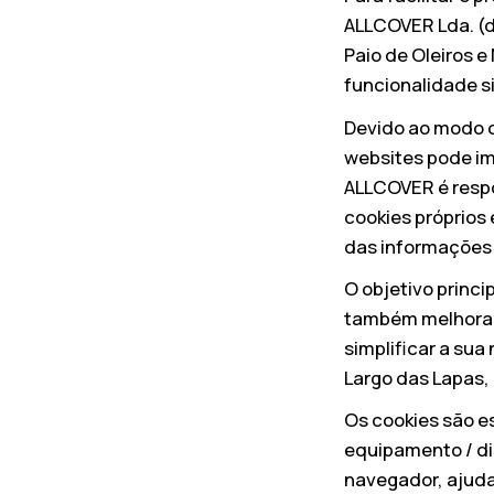
ALLCOVER Lda. (d
Paio de Oleiros e
funcionalidade si
Devido ao modo 
websites pode im
ALLCOVER é respo
cookies próprios 
das informações 
O objetivo princi
também melhorar 
simplificar a su
Largo das Lapas, 
Os cookies são e
equipamento / dis
navegador, ajudam